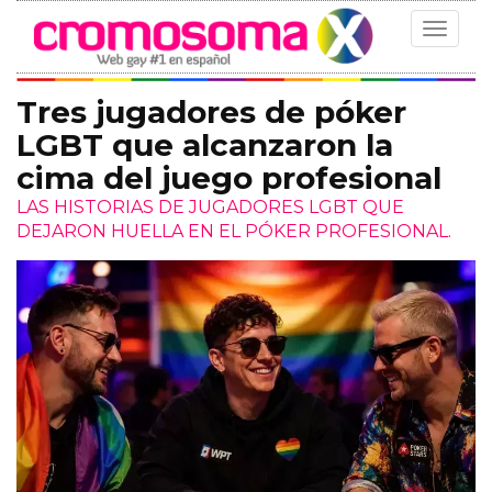
Toggle
navigat
Tres jugadores de póker
LGBT que alcanzaron la
cima del juego profesional
LAS HISTORIAS DE JUGADORES LGBT QUE
DEJARON HUELLA EN EL PÓKER PROFESIONAL.