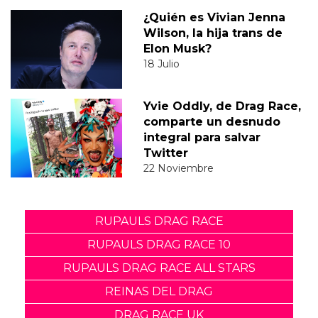
¿Quién es Vivian Jenna
Wilson, la hija trans de
Elon Musk?
18 Julio
Yvie Oddly, de Drag Race,
comparte un desnudo
integral para salvar
Twitter
22 Noviembre
RUPAULS DRAG RACE
RUPAULS DRAG RACE 10
RUPAULS DRAG RACE ALL STARS
REINAS DEL DRAG
DRAG RACE UK