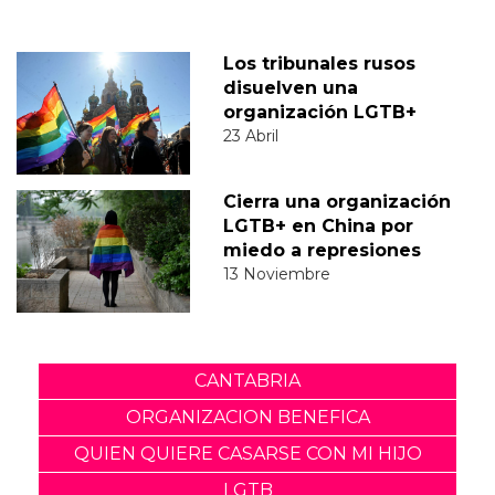
Los tribunales rusos
disuelven una
organización LGTB+
23 Abril
Cierra una organización
LGTB+ en China por
miedo a represiones
13 Noviembre
CANTABRIA
ORGANIZACION BENEFICA
QUIEN QUIERE CASARSE CON MI HIJO
LGTB