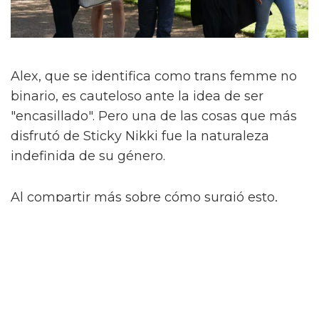
Alex, que se identifica como trans femme no
binario, es cauteloso ante la idea de ser
"encasillado". Pero una de las cosas que más
disfrutó de Sticky Nikki fue la naturaleza
indefinida de su género.
Al compartir más sobre cómo surgió esto,
dicen que hubo una conversación sobre si se
debería mencionar explícitamente el género
de Nikki. No lo es.
"Si la gente asume que es trans o no binaria,
¿qué importa? ¿Y qué? Eso es lo que amo de