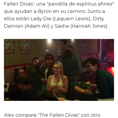
Fallen Divas', una "pandilla de espíritus afines"
que ayudan a Byron en su camino. Junto a
ellos están Lady Die (Laquarn Lewis), Dirty
Damian (Adam Ali) y Sasha (Hannah Jones).
Alex compara 'The Fallen Divas' con otro