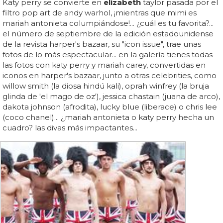
Katy perry se convierte en
elizabeth
taylor pasada por el
filtro pop art de andy warhol, ¡mientras que mimi es
mariah antonieta columpiándose!... ¿cuál es tu favorita?...
el número de septiembre de la edición estadounidense
de la revista harper's bazaar, su "icon issue", trae unas
fotos de lo más espectacular... en la galería tienes todas
las fotos con katy perry y mariah carey, convertidas en
iconos en harper's bazaar, junto a otras celebrities, como
willow smith (la diosa hindú kali), oprah winfrey (la bruja
glinda de 'el mago de oz'), jessica chastain (juana de arco),
dakota johnson (afrodita), lucky blue (liberace) o chris lee
(coco chanel)... ¿mariah antonieta o katy perry hecha un
cuadro? las divas más impactantes...