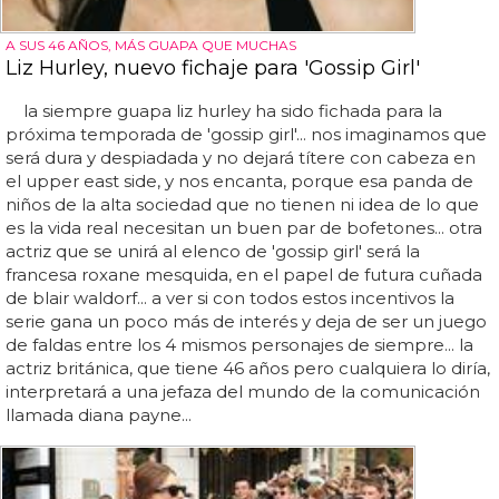
A SUS 46 AÑOS, MÁS GUAPA QUE MUCHAS
Liz Hurley, nuevo fichaje para 'Gossip Girl'
la siempre guapa liz hurley ha sido fichada para la
próxima temporada de 'gossip girl'... nos imaginamos que
será dura y despiadada y no dejará títere con cabeza en
el upper east side, y nos encanta, porque esa panda de
niños de la alta sociedad que no tienen ni idea de lo que
es la vida real necesitan un buen par de bofetones... otra
actriz que se unirá al elenco de 'gossip girl' será la
francesa roxane mesquida, en el papel de futura cuñada
de blair waldorf... a ver si con todos estos incentivos la
serie gana un poco más de interés y deja de ser un juego
de faldas entre los 4 mismos personajes de siempre... la
actriz británica, que tiene 46 años pero cualquiera lo diría,
interpretará a una jefaza del mundo de la comunicación
llamada diana payne...