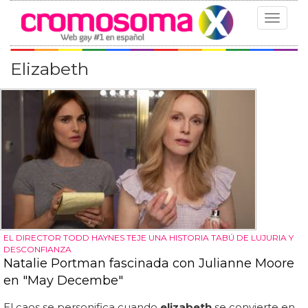
Toggle
navigat
Elizabeth
EL DIRECTOR TODD HAYNES TEJE UNA HISTORIA TABÚ DE LUJURIA Y
DESCONFIANZA
Natalie Portman fascinada con Julianne Moore
en "May Decembe"
El caos se personifica cuando
elizabeth
se convierte en