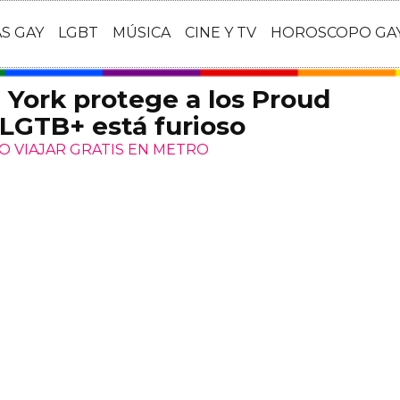
AS GAY
LGBT
MÚSICA
CINE Y TV
HOROSCOPO GA
a York protege a los Proud
 LGTB+ está furioso
O VIAJAR GRATIS EN METRO