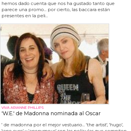
hemos dado cuenta que nos ha gustado tanto que
parece una promo... por cierto, las baccara están
presentes en la peli...
VIVA ARIANNE PHILLIPS
'W.E.' de Madonna nominada al Oscar
' de madonna por el mejor vestuario... 'the artist', 'hugo',
'jane eyre' y 'anonymous' son las películas que compiten