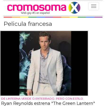
Toggle
navigat
Pelicula francesa
DE LINTERNA VERDE O ENTERRADO, PERO CON ESTILO.
Ryan Reynolds estrena "The Green Lantern"