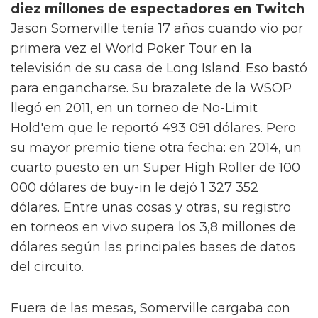
diez millones de espectadores en Twitch
Jason Somerville tenía 17 años cuando vio por
primera vez el World Poker Tour en la
televisión de su casa de Long Island. Eso bastó
para engancharse. Su brazalete de la WSOP
llegó en 2011, en un torneo de No-Limit
Hold'em que le reportó 493 091 dólares. Pero
su mayor premio tiene otra fecha: en 2014, un
cuarto puesto en un Super High Roller de 100
000 dólares de buy-in le dejó 1 327 352
dólares. Entre unas cosas y otras, su registro
en torneos en vivo supera los 3,8 millones de
dólares según las principales bases de datos
del circuito.
Fuera de las mesas, Somerville cargaba con