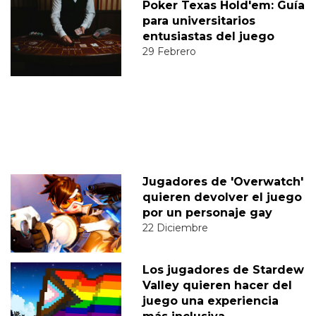
Poker Texas Hold'em: Guía
para universitarios
entusiastas del juego
29 Febrero
Jugadores de 'Overwatch'
quieren devolver el juego
por un personaje gay
22 Diciembre
Los jugadores de Stardew
Valley quieren hacer del
juego una experiencia