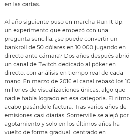
en las cartas.
Al año siguiente puso en marcha Run It Up,
un experimento que empezó con una
pregunta sencilla: ¿se puede convertir un
bankroll de 50 dólares en 10 000 jugando en
directo ante cámara? Dos años después abrió
un canal de Twitch dedicado al póker en
directo, con análisis en tiempo real de cada
mano. En marzo de 2016 el canal rebasó los 10
millones de visualizaciones únicas, algo que
nadie había logrado en esa categoría. El ritmo
acabó pasándole factura. Tras varios años de
emisiones casi diarias, Somerville se alejó por
agotamiento y solo en los últimos años ha
vuelto de forma gradual, centrado en