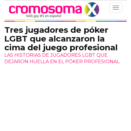
Toggle
navigat
Tres jugadores de póker
LGBT que alcanzaron la
cima del juego profesional
LAS HISTORIAS DE JUGADORES LGBT QUE
DEJARON HUELLA EN EL PÓKER PROFESIONAL.