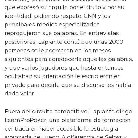
que expresó su orgullo por el título y por su
identidad, pidiendo respeto. CNN y los
principales medios especializados
reprodujeron sus palabras. En entrevistas
posteriores, Laplante contó que unas 2000
personas se le acercaron en los meses
siguientes para agradecerle aquellas palabras,
y que varios jugadores que hasta entonces
ocultaban su orientación le escribieron en
privado para decirle que su discurso les había
dado valor.
Fuera del circuito competitivo, Laplante dirige
LearnProPoker, una plataforma de formación
centrada en hacer accesible la estrategia
avanzada del juego. A diferencia de Selbst y