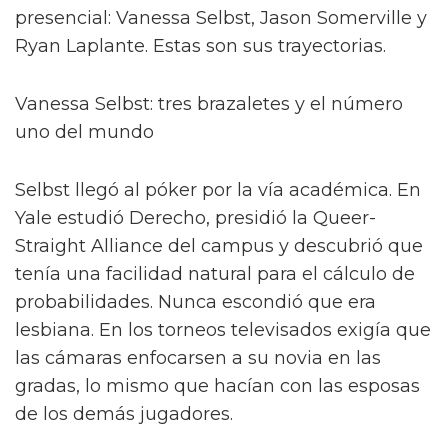
presencial: Vanessa Selbst, Jason Somerville y
Ryan Laplante. Estas son sus trayectorias.
Vanessa Selbst: tres brazaletes y el número
uno del mundo
Selbst llegó al póker por la vía académica. En
Yale estudió Derecho, presidió la Queer-
Straight Alliance del campus y descubrió que
tenía una facilidad natural para el cálculo de
probabilidades. Nunca escondió que era
lesbiana. En los torneos televisados exigía que
las cámaras enfocarsen a su novia en las
gradas, lo mismo que hacían con las esposas
de los demás jugadores.