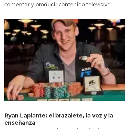
comentar y producir contenido televisivo.
Ryan Laplante: el brazalete, la voz y la
enseñanza