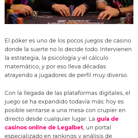
El póker es uno de los pocos juegos de casino
donde la suerte no lo decide todo. Intervienen
la estrategia, la psicología y el cálculo
matemático, y por eso lleva décadas
atrayendo a jugadores de perfil muy diverso.
Con la llegada de las plataformas digitales, el
juego se ha expandido todavía más: hoy es
posible sentarse a una mesa con crupier en
directo desde cualquier lugar. La
guía de
casinos online de Legalbet
, un portal
especializado en rankings y análisis de