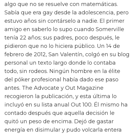
algo que no se resuelve con matemáticas.
Sabía que era gay desde la adolescencia, pero
estuvo años sin contárselo a nadie. El primer
amigo en saberlo lo supo cuando Somerville
tenía 22 años; sus padres, poco después, le
pidieron que no lo hiciera público. Un 14 de
febrero de 2012, San Valentín, colgó en su blog
personal un texto largo donde lo contaba
todo, sin rodeos. Ningún hombre en la élite
del póker profesional había dado ese paso
antes. The Advocate y Out Magazine
recogieron la publicación, y esta última lo
incluyó en su lista anual Out 100. Él mismo ha
contado después que aquella decisión le
quitó un peso de encima. Dejó de gastar
energía en disimular y pudo volcarla entera