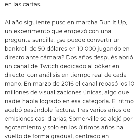
en las cartas.
Al año siguiente puso en marcha Run It Up,
un experimento que empezó con una
pregunta sencilla: ¿se puede convertir un
bankroll de 50 dólares en 10 000 jugando en
directo ante cámara? Dos años después abrió
un canal de Twitch dedicado al póker en
directo, con análisis en tiempo real de cada
mano. En marzo de 2016 el canal rebasó los 10
millones de visualizaciones únicas, algo que
nadie había logrado en esa categoría. El ritmo
acabó pasándole factura. Tras varios años de
emisiones casi diarias, Somerville se alejó por
agotamiento y solo en los últimos años ha
vuelto de forma gradual, centrado en