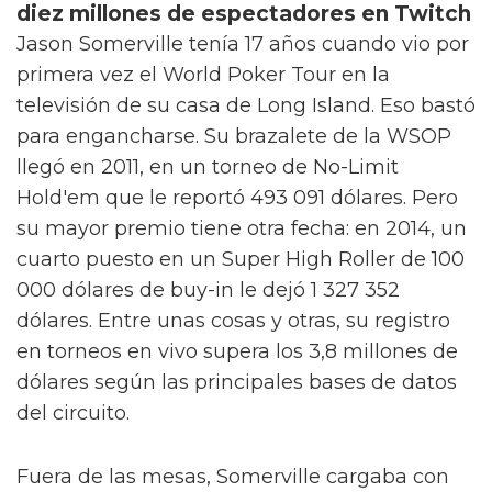
diez millones de espectadores en Twitch
Jason Somerville tenía 17 años cuando vio por
primera vez el World Poker Tour en la
televisión de su casa de Long Island. Eso bastó
para engancharse. Su brazalete de la WSOP
llegó en 2011, en un torneo de No-Limit
Hold'em que le reportó 493 091 dólares. Pero
su mayor premio tiene otra fecha: en 2014, un
cuarto puesto en un Super High Roller de 100
000 dólares de buy-in le dejó 1 327 352
dólares. Entre unas cosas y otras, su registro
en torneos en vivo supera los 3,8 millones de
dólares según las principales bases de datos
del circuito.
Fuera de las mesas, Somerville cargaba con