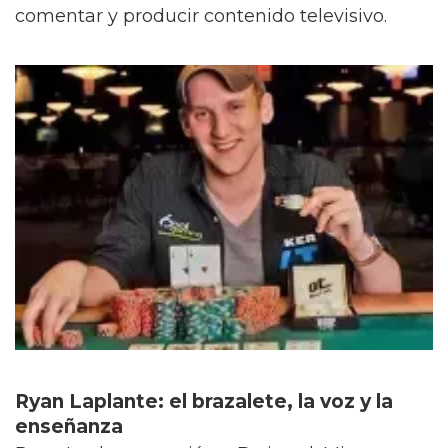
comentar y producir contenido televisivo.
Ryan Laplante: el brazalete, la voz y la
enseñanza