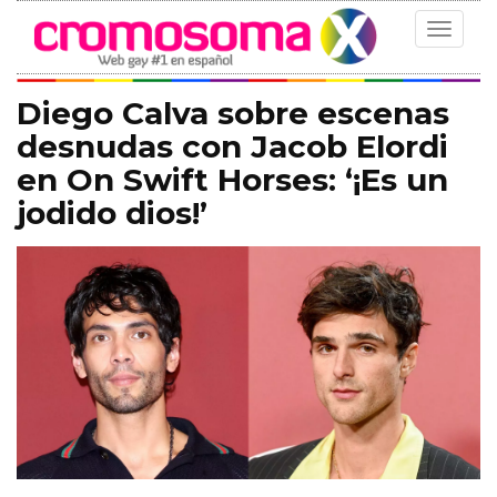
Toggle
navigat
Diego Calva sobre escenas
desnudas con Jacob Elordi
en On Swift Horses: ‘¡Es un
jodido dios!’