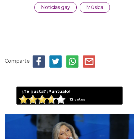
Noticias gay
Música
Comparte
¿Te gusta? ¡Puntúalo!
12
votos