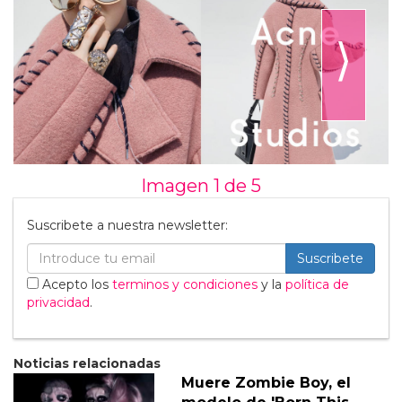
⟩
Imagen 1 de
5
Suscribete a nuestra newsletter:
Suscribete
Acepto los
terminos y condiciones
y la
política de
privacidad
.
Noticias relacionadas
Muere Zombie Boy, el