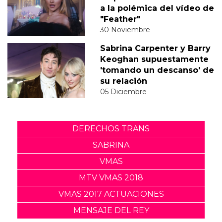
a la polémica del vídeo de
"Feather"
30 Noviembre
Sabrina Carpenter y Barry
Keoghan supuestamente
'tomando un descanso' de
su relación
05 Diciembre
DERECHOS TRANS
SABRINA
VMAS
MTV VMAS 2018
VMAS 2017 ACTUACIONES
MENSAJE DEL REY