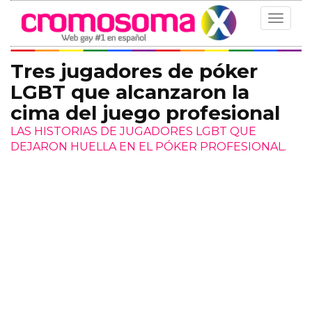
Toggle
navigat
Tres jugadores de póker
LGBT que alcanzaron la
cima del juego profesional
LAS HISTORIAS DE JUGADORES LGBT QUE
DEJARON HUELLA EN EL PÓKER PROFESIONAL.