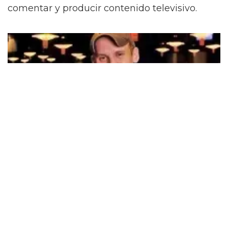
comentar y producir contenido televisivo.
Ryan Laplante: el brazalete, la voz y la
enseñanza