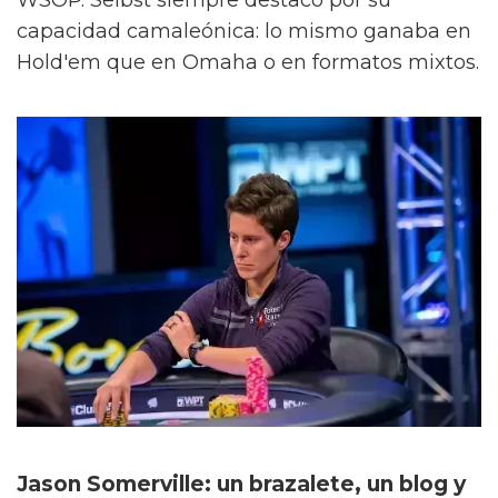
WSOP. Selbst siempre destacó por su
capacidad camaleónica: lo mismo ganaba en
Hold'em que en Omaha o en formatos mixtos.
Jason Somerville: un brazalete, un blog y