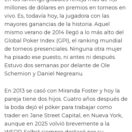
millones de dólares en premios en torneos en
vivo. Es, todavía hoy, la jugadora con las
mayores ganancias de la historia. Aquel
mismo verano de 2014 llegó a lo más alto del
Global Poker Index (GPI), el ranking mundial
de torneos presenciales. Ninguna otra mujer
ha pisado ese puesto, ni antes ni después.
Estuvo dos semanas por delante de Ole
Schemion y Daniel Negreanu.
En 2013 se casó con Miranda Foster y hoy la
pareja tiene dos hijos. Cuatro años después de
la boda dejó el póker para trabajar como
trader en Jane Street Capital, en Nueva York,
aunque en 2025 volvió brevemente a la