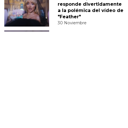
responde divertidamente
a la polémica del vídeo de
"Feather"
30 Noviembre
Sabrina Carpenter y Barry
Keoghan supuestamente
'tomando un descanso' de
su relación
05 Diciembre
DERECHOS TRANS
SABRINA
VMAS
MTV VMAS 2018
VMAS 2017 ACTUACIONES
MENSAJE DEL REY