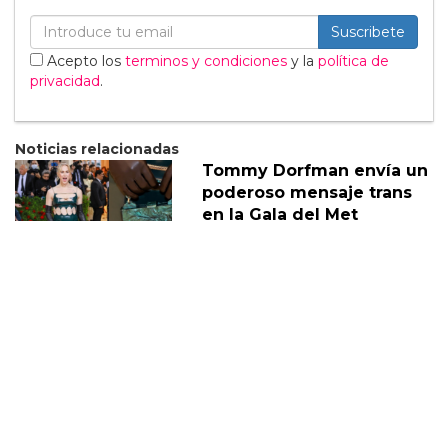
Suscribete
Acepto los
terminos y condiciones
y la
política de
privacidad
.
Noticias relacionadas
Tommy Dorfman envía un
poderoso mensaje trans
en la Gala del Met
05 Mayo
Sabrina Carpenter
responde divertidamente