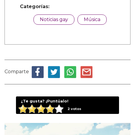
Categorías:
Noticias gay
Música
Comparte
¿Te gusta? ¡Puntúalo!
2
votos