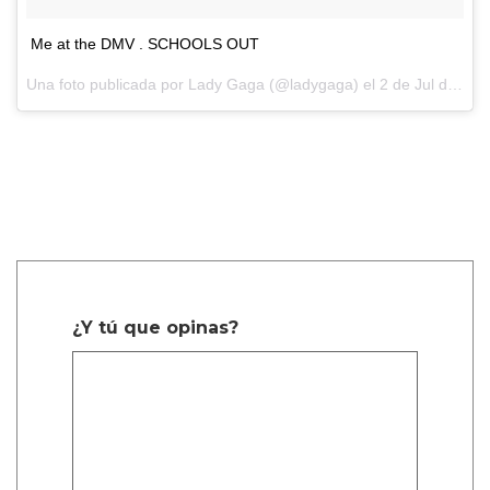
Me at the DMV . SCHOOLS OUT
Una foto publicada por Lady Gaga (@ladygaga) el
2 de Jul de 2016 a la(s) 8:42 PDT
¿Y tú que opinas?