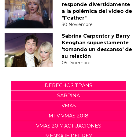
responde divertidamente
a la polémica del vídeo de
"Feather"
30 Noviembre
Sabrina Carpenter y Barry
Keoghan supuestamente
'tomando un descanso' de
su relación
05 Diciembre
DERECHOS TRANS
SABRINA
VMAS
MTV VMAS 2018
VMAS 2017 ACTUACIONES
MENSAJE DEL REY