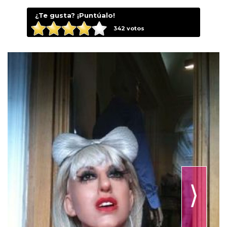
¿Te gusta? ¡Puntúalo!
342
votos
⟩