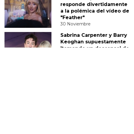
responde divertidamente
a la polémica del vídeo de
"Feather"
30 Noviembre
Sabrina Carpenter y Barry
Keoghan supuestamente
'tomando un descanso' de
su relación
05 Diciembre
DERECHOS TRANS
SABRINA
VMAS
MTV VMAS 2018
VMAS 2017 ACTUACIONES
MENSAJE DEL REY