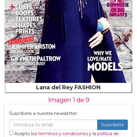
Lana del Rey FASHION
Imagen 1 de
9
Suscribete a nuestra newsletter:
Suscribete
Acepto los
terminos y condiciones
y la
política de