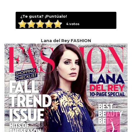
¿Te gusta? ¡Puntúalo!
4
votos
Lana del Rey FASHION
⟩