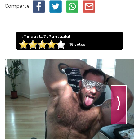
Comparte
¿Te gusta? ¡Puntúalo!
18
votos
⟩