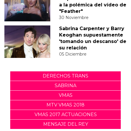
a la polémica del vídeo de
"Feather"
30 Noviembre
Sabrina Carpenter y Barry
Keoghan supuestamente
'tomando un descanso' de
su relación
05 Diciembre
DERECHOS TRANS
SABRINA
VMAS
MTV VMAS 2018
VMAS 2017 ACTUACIONES
MENSAJE DEL REY