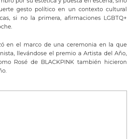
mbró por su estética y puesta en escena, sino
erte gesto político en un contexto cultural
ocas, si no la primera, afirmaciones LGBTQ+
oche.
izó en el marco de una ceremonia en la que
ista, llevándose el premio a Artista del Año,
 como Rosé de BLACKPINK también hicieron
ño.