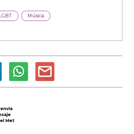
LGBT
Música
envía
nsaje
del Met