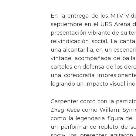
En la entrega de los MTV Vid
septiembre en el UBS Arena d
presentación vibrante de su t
reivindicación social. La can
una alcantarilla, en un escen
vintage, acompañada de baila
carteles en defensa de los der
una coreografía impresionante 
logrando un impacto visual inol
Carpenter contó con la partici
Drag Race
como Willam, Symone
como la legendaria figura del
un performance repleto de so
show, los presentes agitaro