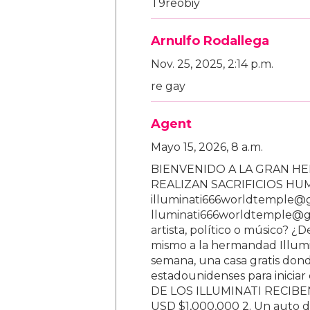
T9reobiy
Arnulfo Rodallega
Nov. 25, 2025, 2:14 p.m.
re gay
Agent
Mayo 15, 2026, 8 a.m.
BIENVENIDO A LA GRAN HE
REALIZAN SACRIFICIOS H
illuminati666worldtemple@
lluminati666worldtemple@gm
artista, político o músico? ¿
mismo a la hermandad Illumi
semana, una casa gratis donde
estadounidenses para inici
DE LOS ILLUMINATI RECIBEN 
USD $1,000,000 2. Un auto d