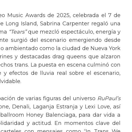
eo Music Awards de 2025, celebrada el 7 de
e Long Island, Sabrina Carpenter regaló una
ema
“Tears”
que mezcló espectáculo, energía y
tante surgió del escenario emergiendo desde
ario ambientado como la ciudad de Nueva York
rines y destacadas drag queens que alzaron
echos trans. La puesta en escena culminó con
y efectos de lluvia real sobre el escenario,
vidable.
pación de varias figuras del universo
RuPaul’s
, Denali, Laganja Estranja y Lexi Love, así
 ballroom Honey Balenciaga, para dar vida a
lidaridad y actitud. En momentos clave del
n carteles con mensajes como “In Trans We