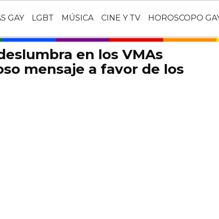
AS GAY
LGBT
MÚSICA
CINE Y TV
HOROSCOPO GA
 deslumbra en los VMAs
so mensaje a favor de los