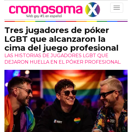
Toggle
navigat
Tres jugadores de póker
LGBT que alcanzaron la
cima del juego profesional
LAS HISTORIAS DE JUGADORES LGBT QUE
DEJARON HUELLA EN EL PÓKER PROFESIONAL.