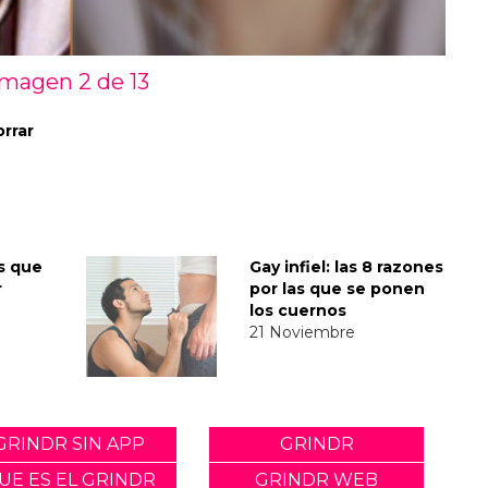
Imagen 2 de
13
orrar
as que
Gay infiel: las 8 razones
r
por las que se ponen
los cuernos
21 Noviembre
GRINDR SIN APP
GRINDR
UE ES EL GRINDR
GRINDR WEB