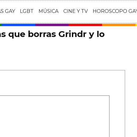
AS GAY
LGBT
MÚSICA
CINE Y TV
HOROSCOPO GA
as que borras Grindr y lo