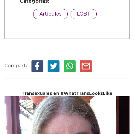
Categorías:
Artículos
LGBT
Comparte
Transexuales en #WhatTransLooksLike