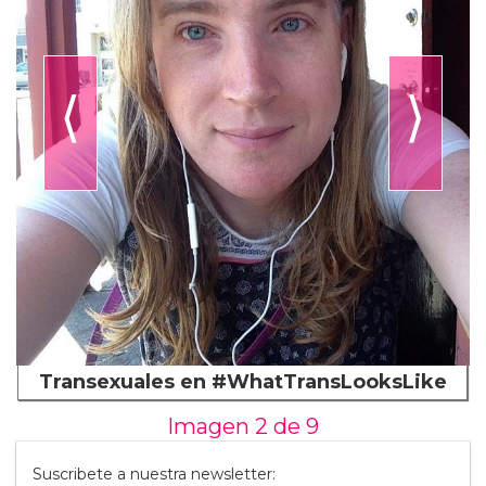
⟨
⟩
Transexuales en #WhatTransLooksLike
Imagen 2 de
9
Suscribete a nuestra newsletter: