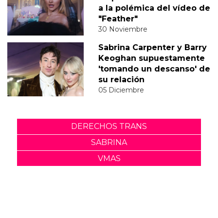
a la polémica del vídeo de
"Feather"
30 Noviembre
Sabrina Carpenter y Barry
Keoghan supuestamente
'tomando un descanso' de
su relación
05 Diciembre
DERECHOS TRANS
SABRINA
VMAS
MTV VMAS 2018
VMAS 2017 ACTUACIONES
MENSAJE DEL REY