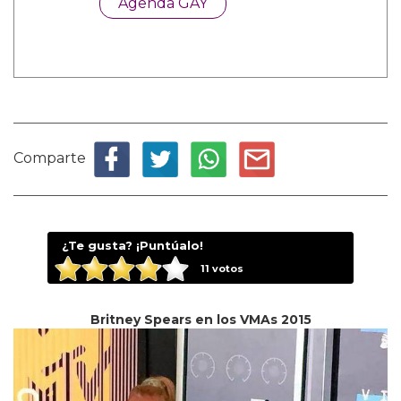
Agenda GAY
Comparte
¿Te gusta? ¡Puntúalo!
11
votos
Britney Spears en los VMAs 2015