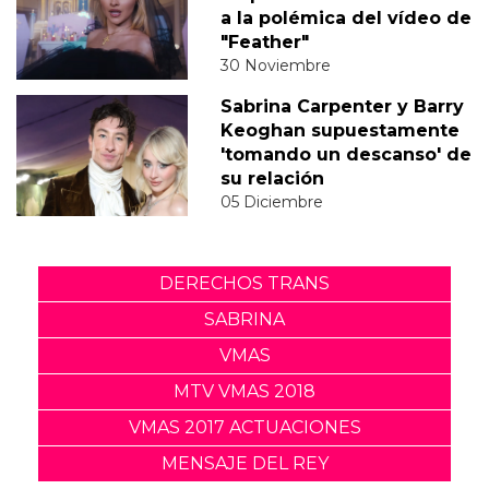
a la polémica del vídeo de
"Feather"
30 Noviembre
Sabrina Carpenter y Barry
Keoghan supuestamente
'tomando un descanso' de
su relación
05 Diciembre
DERECHOS TRANS
SABRINA
VMAS
MTV VMAS 2018
VMAS 2017 ACTUACIONES
MENSAJE DEL REY