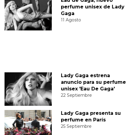
Eau de Gaga, nuevo
perfume unisex de Lady
Gaga
11 Agosto
Lady Gaga estrena
anuncio para su perfume
unisex 'Eau De Gaga'
22 Septiembre
Lady Gaga presenta su
perfume en París
25 Septiembre