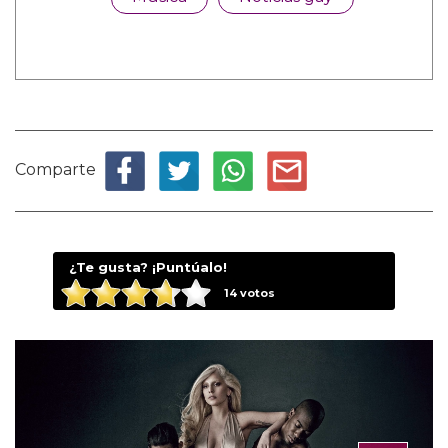
Comparte
¿Te gusta? ¡Puntúalo!
14
votos