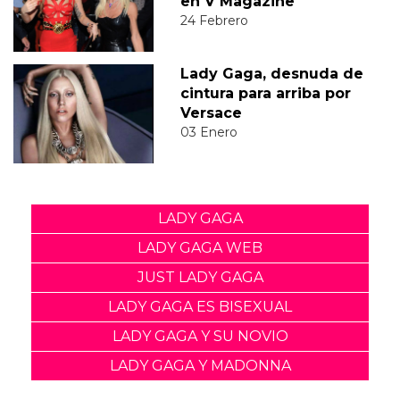
en V Magazine
24 Febrero
Lady Gaga, desnuda de
cintura para arriba por
Versace
03 Enero
LADY GAGA
LADY GAGA WEB
JUST LADY GAGA
LADY GAGA ES BISEXUAL
LADY GAGA Y SU NOVIO
LADY GAGA Y MADONNA