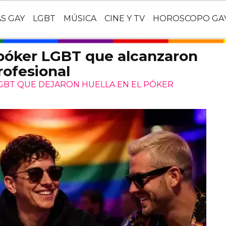
AS GAY
LGBT
MÚSICA
CINE Y TV
HOROSCOPO GA
 póker LGBT que alcanzaron
rofesional
LGBT QUE DEJARON HUELLA EN EL PÓKER