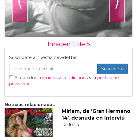
⟨
⟩
Imagen 2 de
5
Suscribete a nuestra newsletter:
Suscribete
Acepto los
terminos y condiciones
y la
política de
privacidad
.
Noticias relacionadas
Miriam, de 'Gran Hermano
14', desnuda en Interviú
10 Junio