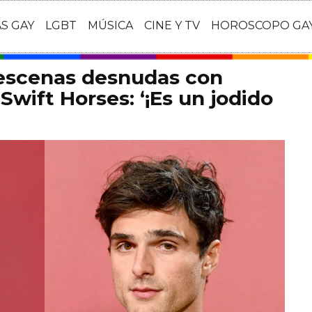
AS GAY
LGBT
MÚSICA
CINE Y TV
HOROSCOPO GA
 escenas desnudas con
Swift Horses: ‘¡Es un jodido