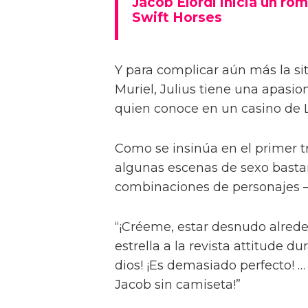
Jacob Elordi inicia un rom
Swift Horses
Y para complicar aún más la sit
Muriel, Julius tiene una apasi
quien conoce en un casino de 
Como se insinúa en el primer trá
algunas escenas de sexo bastan
combinaciones de personajes – 
“¡Créeme, estar desnudo alreded
estrella a la revista attitude d
dios! ¡Es demasiado perfecto! …
Jacob sin camiseta!”