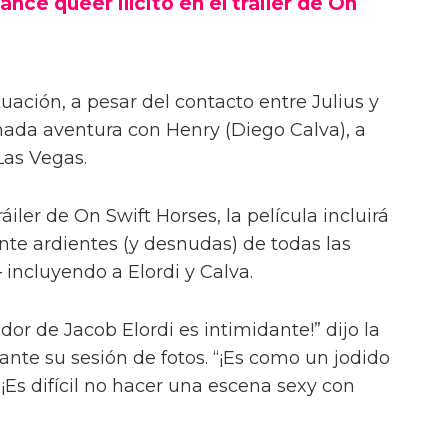
ance queer ilícito en el tráiler de On
uación, a pesar del contacto entre Julius y
onada aventura con Henry (Diego Calva), a
Las Vegas.
iler de On Swift Horses, la película incluirá
te ardientes (y desnudas) de todas las
incluyendo a Elordi y Calva.
or de Jacob Elordi es intimidante!” dijo la
urante su sesión de fotos. “¡Es como un jodido
 ¡Es difícil no hacer una escena sexy con