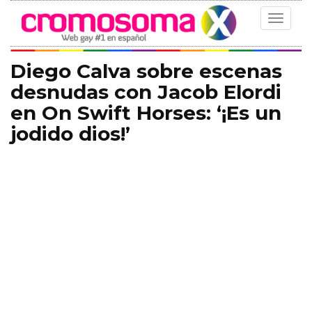
Toggle
navigat
Diego Calva sobre escenas
desnudas con Jacob Elordi
en On Swift Horses: ‘¡Es un
jodido dios!’