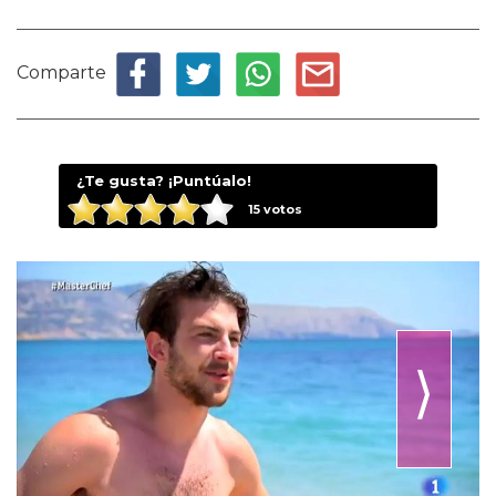
Comparte
¿Te gusta? ¡Puntúalo!
15
votos
⟩