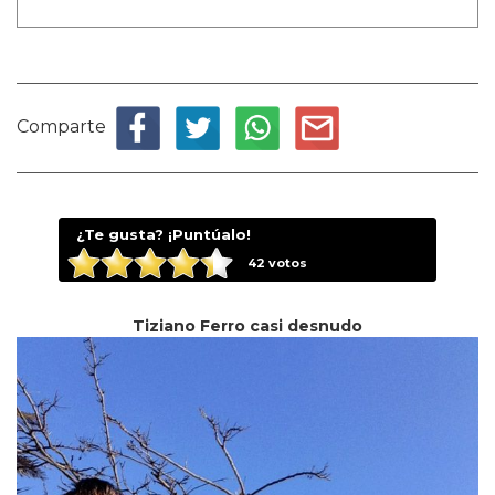
Comparte
¿Te gusta? ¡Puntúalo!
42
votos
Tiziano Ferro casi desnudo