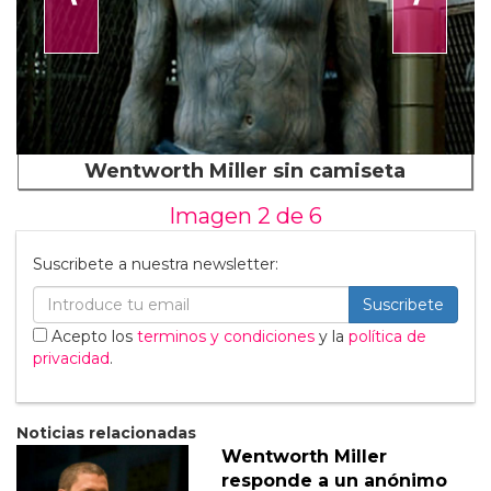
Wentworth Miller sin camiseta
Imagen 2 de
6
Suscribete a nuestra newsletter:
Suscribete
Acepto los
terminos y condiciones
y la
política de
privacidad
.
Noticias relacionadas
Wentworth Miller
responde a un anónimo