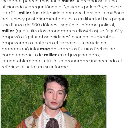
incidente parece mostrar a
miller
acercándose a una
aficionada y preguntándole: "¿quieres pelear? ¿es ese el
trato?"...
miller
fue detenido a primera hora de la mañana
del lunes y posteriormente puesto en libertad tras pagar
una fianza de 500 dólares... según el informe policial,
miller
(que utiliza los pronombres ellos/ellas) se "agitó" y
empezó a "gritar obscenidades" cuando los clientes
empezaron a cantar en el karaoke... la policía no
proporcionó infor
mac
ión sobre las futuras fechas de
comparecencia de
miller
en el juzgado pero,
lamentablemente, utilizó un pronombre inadecuado al
referirse al actor en su informe...