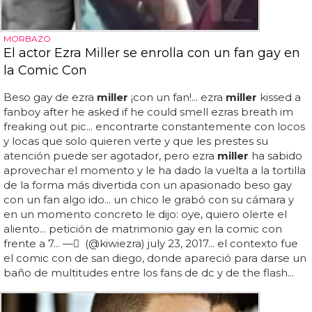
MORBAZO
El actor Ezra Miller se enrolla con un fan gay en
la Comic Con
Beso gay de ezra
miller
¡con un fan!... ezra
miller
kissed a
fanboy after he asked if he could smell ezras breath im
freaking out pic... encontrarte constantemente con locos
y locas que solo quieren verte y que les prestes su
atención puede ser agotador, pero ezra
miller
ha sabido
aprovechar el momento y le ha dado la vuelta a la tortilla
de la forma más divertida con un apasionado beso gay
con un fan algo ido... un chico le grabó con su cámara y
en un momento concreto le dijo: oye, quiero olerte el
aliento... petición de matrimonio gay en la comic con
frente a 7... — ً (@kiwiezra) july 23, 2017... el contexto fue
el comic con de san diego, donde apareció para darse un
baño de multitudes entre los fans de dc y de the flash...