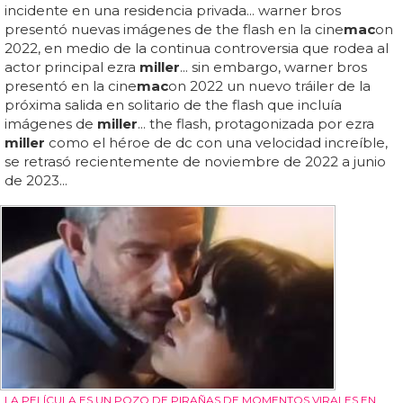
incidente en una residencia privada... warner bros
presentó nuevas imágenes de the flash en la cine
mac
on
2022, en medio de la continua controversia que rodea al
actor principal ezra
miller
... sin embargo, warner bros
presentó en la cine
mac
on 2022 un nuevo tráiler de la
próxima salida en solitario de the flash que incluía
imágenes de
miller
... the flash, protagonizada por ezra
miller
como el héroe de dc con una velocidad increíble,
se retrasó recientemente de noviembre de 2022 a junio
de 2023...
LA PELÍCULA ES UN POZO DE PIRAÑAS DE MOMENTOS VIRALES EN