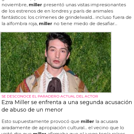
noviembre,
miller
presentó unas vistas impresionantes
de los estrenos de en londres y parís de animales
fantásticos: los crímenes de grindelwald... incluso fuera de
la alfombra roja,
miller
no tiene miedo de desafiar...
SE DESCONOCE EL PARADERO ACTUAL DEL ACTOR
Ezra Miller se enfrenta a una segunda acusación
de abuso de un menor
Esto supuestamente provocó que
miller
la acusara
airadamente de apropiación cultural... el vecino que lo
visitó dijo que
miller
afirmaba que el juego tenía raíces