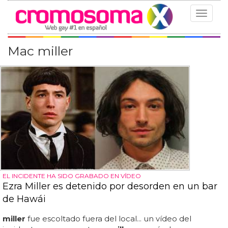
Toggle
navigat
Mac miller
EL INCIDENTE HA SIDO GRABADO EN VÍDEO
Ezra Miller es detenido por desorden en un bar
de Hawái
miller
fue escoltado fuera del local... un vídeo del