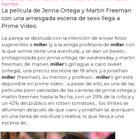
TWITTER
La película de Jenna Ortega y Martin Freeman
con una arriesgada escena de sexo llega a
Prime Video
La pareja se desnuda con la intención de enviar fotos
sugerentes a
miller
(y a la amiga profesora de
miller
con
la que winnie tiene una aventura), y se dan un besito...
protagonizada por jenna ortega, de wednesday, y martin
freeman, de marvel,
miller
's girl sigue a cairo sweet
(ortega), una precoz escritora de 18 años, y a jonathan
miller
(freeman), su mentor y profesor...
miller
's girl está
disponible en prime video... a pesar de ello, es una de las
películas peor valoradas de las carreras de jenna ortega y
martin freeman hasta la fecha, con un 29% de la crítica y
un 42% del público en rotten tomatoes... los límites se
difuminan después de que cairo y jonathan se acerquen
en una tarea de escritura creativa, lo que lleva a una
escena de...