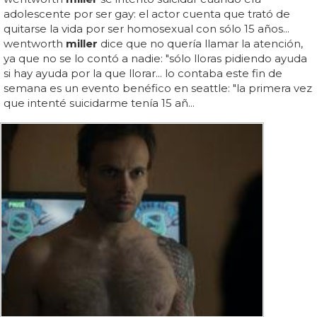
adolescente por ser gay: el actor cuenta que trató de
quitarse la vida por ser homosexual con sólo 15 años...
wentworth
miller
dice que no quería llamar la atención,
ya que no se lo contó a nadie: "sólo lloras pidiendo ayuda
si hay ayuda por la que llorar... lo contaba este fin de
semana es un evento benéfico en seattle: "la primera vez
que intenté suicidarme tenía 15 añ...