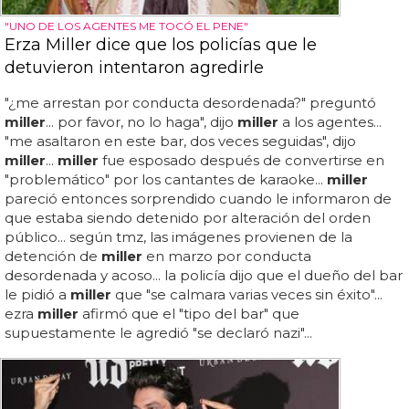
"UNO DE LOS AGENTES ME TOCÓ EL PENE"
Erza Miller dice que los policías que le
detuvieron intentaron agredirle
"¿me arrestan por conducta desordenada?" preguntó
miller
... por favor, no lo haga", dijo
miller
a los agentes...
"me asaltaron en este bar, dos veces seguidas", dijo
miller
...
miller
fue esposado después de convertirse en
"problemático" por los cantantes de karaoke...
miller
pareció entonces sorprendido cuando le informaron de
que estaba siendo detenido por alteración del orden
público... según tmz, las imágenes provienen de la
detención de
miller
en marzo por conducta
desordenada y acoso... la policía dijo que el dueño del bar
le pidió a
miller
que "se calmara varias veces sin éxito"...
ezra
miller
afirmó que el "tipo del bar" que
supuestamente le agredió "se declaró nazi"...