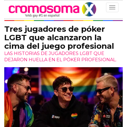
Toggle
navigat
Tres jugadores de póker
LGBT que alcanzaron la
cima del juego profesional
LAS HISTORIAS DE JUGADORES LGBT QUE
DEJARON HUELLA EN EL PÓKER PROFESIONAL.