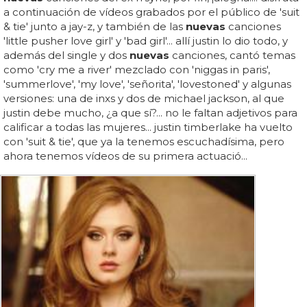
a continuación de vídeos grabados por el público de 'suit
& tie' junto a jay-z, y también de las
nuevas
canciones
'little pusher love girl' y 'bad girl'... allí justin lo dio todo, y
además del single y dos
nuevas
canciones, cantó temas
como 'cry me a river' mezclado con 'niggas in paris',
'summerlove', 'my love', 'señorita', 'lovestoned' y algunas
versiones: una de inxs y dos de michael jackson, al que
justin debe mucho, ¿a que sí?... no le faltan adjetivos para
calificar a todas las mujeres... justin timberlake ha vuelto
con 'suit & tie', que ya la tenemos escuchadísima, pero
ahora tenemos vídeos de su primera actuació...