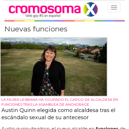
Toggle
navigat
Nuevas funciones
LA MUJER LESBIANA HA OCUPADO EL CARGO DE ALCALDESA EN
FUNCIONES TRAS LA ASAMBLEA DE ANCHORAGE
Austin Quinn elegida como alcaldesa tras el
escándalo sexual de su antecesor
Austin quinn-davidson, el nuevo alcalde en
funciones
de