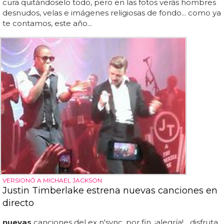
cura quitándoselo todo, pero en las fotos verás hombres
desnudos, velas e imágenes religiosas de fondo... como ya
te contamos, este año...
VERSIONÓ A MICHAEL JACKSON
Justin Timberlake estrena nuevas canciones en
directo
nuevas
canciones del ex n'sync, por fin, ¡alegría!... disfruta