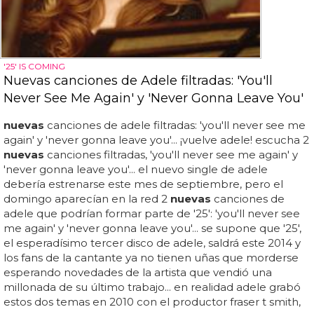
'25' IS COMING
Nuevas canciones de Adele filtradas: 'You'll
Never See Me Again' y 'Never Gonna Leave You'
nuevas
canciones de adele filtradas: 'you'll never see me
again' y 'never gonna leave you'... ¡vuelve adele! escucha 2
nuevas
canciones filtradas, 'you'll never see me again' y
'never gonna leave you'... el nuevo single de adele
debería estrenarse este mes de septiembre, pero el
domingo aparecían en la red 2
nuevas
canciones de
adele que podrían formar parte de '25': 'you'll never see
me again' y 'never gonna leave you'... se supone que '25',
el esperadísimo tercer disco de adele, saldrá este 2014 y
los fans de la cantante ya no tienen uñas que morderse
esperando novedades de la artista que vendió una
millonada de su último trabajo... en realidad adele grabó
estos dos temas en 2010 con el productor fraser t smith,