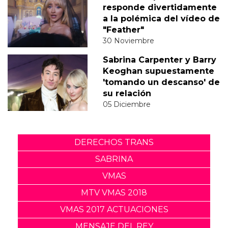
responde divertidamente
a la polémica del vídeo de
"Feather"
30 Noviembre
Sabrina Carpenter y Barry
Keoghan supuestamente
'tomando un descanso' de
su relación
05 Diciembre
DERECHOS TRANS
SABRINA
VMAS
MTV VMAS 2018
VMAS 2017 ACTUACIONES
MENSAJE DEL REY