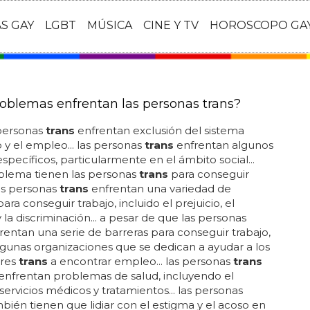
AS GAY
LGBT
MÚSICA
CINE Y TV
HOROSCOPO GA
oblemas enfrentan las personas trans?
personas
trans
enfrentan exclusión del sistema
 y el empleo... las personas
trans
enfrentan algunos
específicos, particularmente en el ámbito social...
blema tienen las personas
trans
para conseguir
as personas
trans
enfrentan una variedad de
ara conseguir trabajo, incluido el prejuicio, el
 la discriminación... a pesar de que las personas
rentan una serie de barreras para conseguir trabajo,
lgunas organizaciones que se dedican a ayudar a los
ores
trans
a encontrar empleo... las personas
trans
enfrentan problemas de salud, incluyendo el
servicios médicos y tratamientos... las personas
bién tienen que lidiar con el estigma y el acoso en