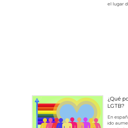
el lugar d
¿Qué po
LGTB?
En españa
ido aumen