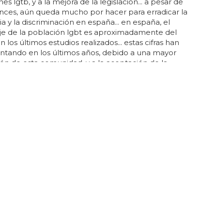
es lgtb, y a la mejora de la legislación... a pesar de
nces, aún queda mucho por hacer para erradicar la
 y la discriminación en españa... en españa, el
je de la población lgbt es aproximadamente del
 los últimos estudios realizados... estas cifras han
ntando en los últimos años, debido a una mayor
ación de esta comunidad, y a la aceptación de la
d sexual y de género... en españa hay una gran
de asociaciones y organizaciones lgtb, que trabajan
bilizar la realidad de esta comunidad, y promover la
 la no discriminación... esto significa que uno de
españoles se identifica...
e sienten las personas trans?
a, las personas
trans
todavía sufren de
ación y violencia... cada persona
trans
tiene una
ma de expresarse, por lo que no hay una imagen
 cómo se ve una persona
trans
... la experiencia de
persona
trans
es única para cada individuo... por
 una persona
trans
femenina podría usar prendas
almente asociadas con los hombres... por otro lado,