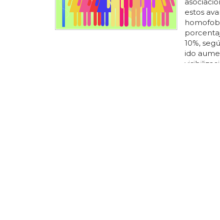
asociacion
estos ava
homofobia
porcenta
10%, según
ido aume
visibiliz
diversida
cantidad 
para visi
igualdad y
cada diez 
¿Cómo s
En españ
discrimin
única for
única de
ser una 
ejemplo,
tradicion