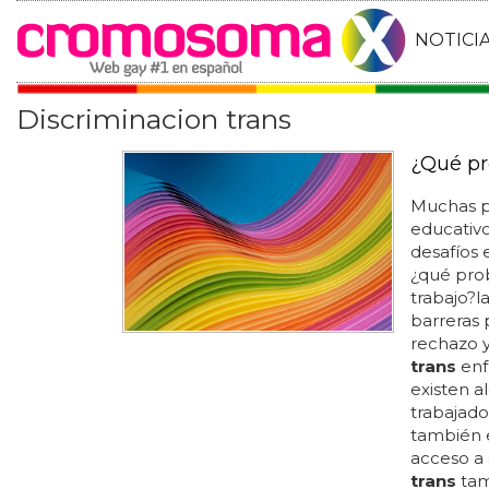
NOTICI
Discriminacion trans
¿Qué pr
Muchas 
educativo
desafíos 
¿qué pro
trabajo?l
barreras p
rechazo y
trans
enf
existen a
trabajad
también 
acceso a 
trans
tam