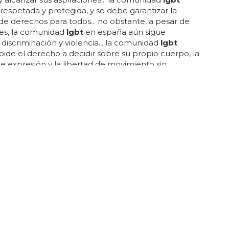
respetada y protegida, y se debe garantizar la
de derechos para todos... no obstante, a pesar de
ces, la comunidad
lgbt
en españa aún sigue
 discriminación y violencia... la comunidad
lgbt
ide el derecho a decidir sobre su propio cuerpo, la
de expresión y la libertad de movimiento sin
ación... la comunidad
lgbt
también busca asegurar
ad de derechos y oportunidades para todos los
, independientemente de su orientación sexual o
 de género... ¿qué busca la comunidad
lgbt
?la
ad
lgbt
...
nació el Orgullo Gay?
lo gay es un movimiento social que conmemora el
de la comunidad
lgbt
... el orgullo gay es una forma de
 la lucha de la comunidad
lgbt
por igualdad y
. durante esta celebración, la comunidad
lgbt
u orgullo por ser quienes son y exige respeto para
esta celebración también es una oportunidad para
omunidad
lgbt
hable con la sociedad sobre los