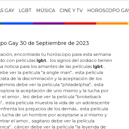
AS GAY
LGBT
MÚSICA
CINE Y TV
HOROSCOPO GA
po Gay 30 de Septiembre de 2023
uación, encontrarás tu horóscopo para esta semana
do con películas
lgbt
... los signos del zodiaco tienen
 noticia para los amantes de las películas
lgbt
...
be ver la película "a single man"... esta película
rata de la discriminación y la aceptación de los
éminis debe ver la película "philadelphia"... esta
explora la aceptación de uno mismo y la lucha por
 el amor... leo debe ver la película "brokeback
... esta película muestra la vida de un adolescente
nfrenta los prejuicios de los demás... esta película
a lucha de un hombre por aceptarse a sí mismo y
trar el amor... sagitario debe ver la película
rica"... cáncer debe ver la película "la leyenda de