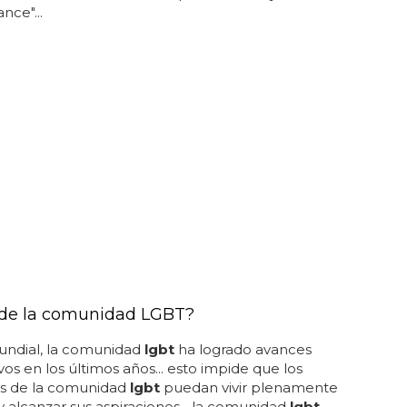
nce"...
de la comunidad LGBT?
undial, la comunidad
lgbt
ha logrado avances
ivos en los últimos años... esto impide que los
 de la comunidad
lgbt
puedan vivir plenamente
 y alcanzar sus aspiraciones... la comunidad
lgbt