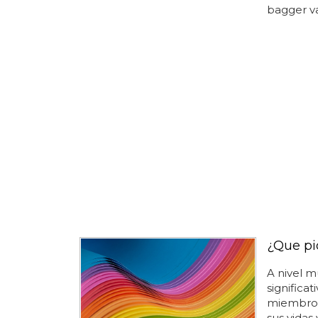
bagger va
¿Que pi
A nivel m
significat
miembros
sus vidas