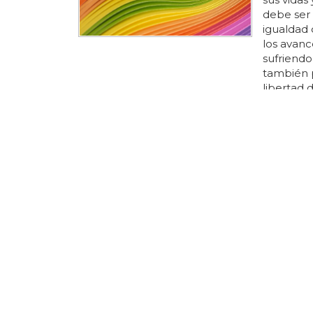
debe ser 
igualdad 
los avan
sufriendo
también p
libertad 
discrimin
la iguald
miembros
identidad
comunid
¿Dónde 
El orgul
orgullo 
recordar
respeto..
celebra s
todos... 
que la c