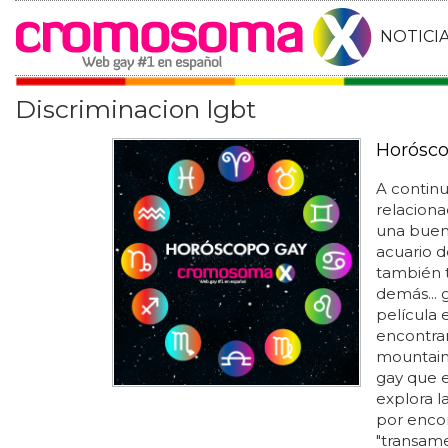
NOTICI
Discriminacion lgbt
Horósco
A contin
relaciona
una buena
acuario de
también t
demás... g
película 
encontrar
mountain"
gay que e
explora l
por encon
"transame