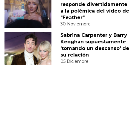
responde divertidamente
a la polémica del vídeo de
"Feather"
30 Noviembre
Sabrina Carpenter y Barry
Keoghan supuestamente
'tomando un descanso' de
su relación
05 Diciembre
DERECHOS TRANS
SABRINA
VMAS
MTV VMAS 2018
VMAS 2017 ACTUACIONES
MENSAJE DEL REY