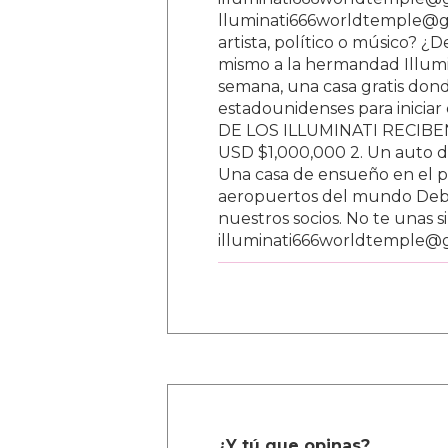
lluminati666worldtemple@gm
artista, político o músico? ¿
mismo a la hermandad Illumi
semana, una casa gratis donde
estadounidenses para inici
DE LOS ILLUMINATI RECIBEN 
USD $1,000,000 2. Un auto d
Una casa de ensueño en el paí
aeropuertos del mundo Debe
nuestros socios. No te unas s
illuminati666worldtemple@
¿Y tú que opinas?