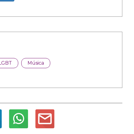
LGBT
Música