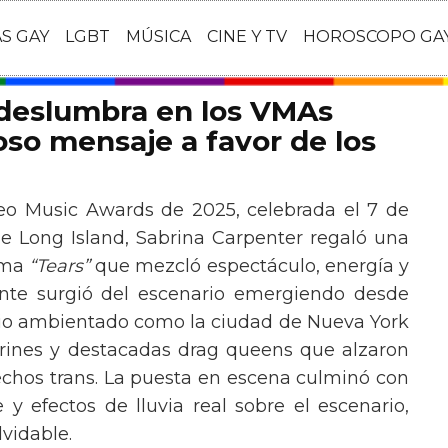
AS GAY
LGBT
MÚSICA
CINE Y TV
HOROSCOPO GA
 deslumbra en los VMAs
so mensaje a favor de los
eo Music Awards de 2025, celebrada el 7 de
e Long Island, Sabrina Carpenter regaló una
ema
“Tears”
que mezcló espectáculo, energía y
tante surgió del escenario emergiendo desde
ario ambientado como la ciudad de Nueva York
rines y destacadas drag queens que alzaron
echos trans. La puesta en escena culminó con
y efectos de lluvia real sobre el escenario,
vidable.