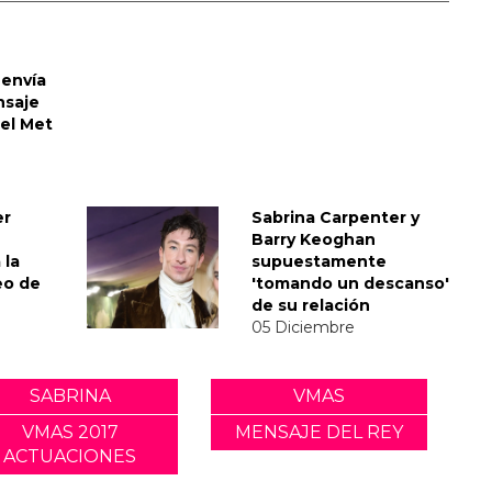
envía
nsaje
del Met
er
Sabrina Carpenter y
Barry Keoghan
 la
supuestamente
eo de
'tomando un descanso'
de su relación
05 Diciembre
SABRINA
VMAS
VMAS 2017
MENSAJE DEL REY
ACTUACIONES