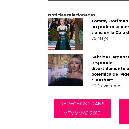
Noticias relacionadas
Tommy Dorfman 
un poderoso me
trans en la Gala 
05 Mayo
Sabrina Carpent
responde
divertidamente a
polémica del víd
"Feather"
30 Noviembre
DERECHOS TRANS
MTV VMAS 2018