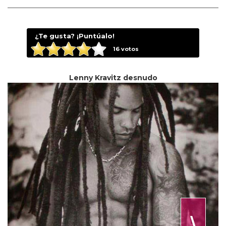
¿Te gusta? ¡Puntúalo!
16
votos
Lenny Kravitz desnudo