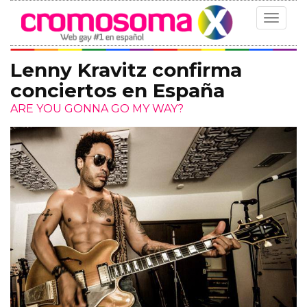
Toggle
navigat
Lenny Kravitz confirma
conciertos en España
ARE YOU GONNA GO MY WAY?