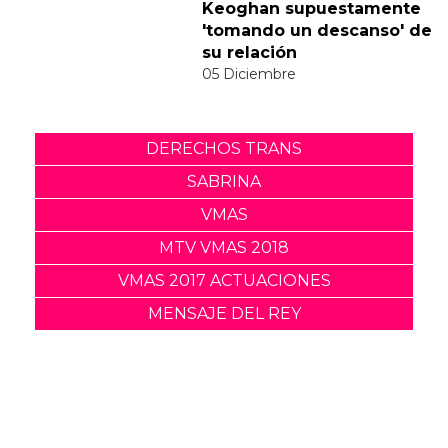
a la polémica del vídeo de
"Feather"
30 Noviembre
Sabrina Carpenter y Barry
Keoghan supuestamente
'tomando un descanso' de
su relación
05 Diciembre
DERECHOS TRANS
SABRINA
VMAS
MTV VMAS 2018
VMAS 2017 ACTUACIONES
MENSAJE DEL REY