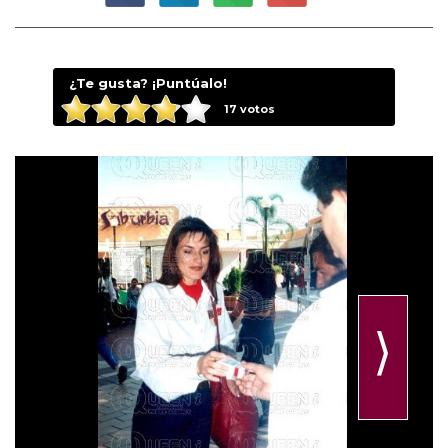
¿Te gusta? ¡Puntúalo!
17
votos
⟩